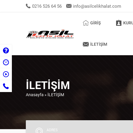
0216 526 64 56
info@asilcelikhalat.com
GİRİŞ
KUR
İLETİŞİM
İLETİŞİM
Anasayfa
»
İLETİŞİM
ADRES