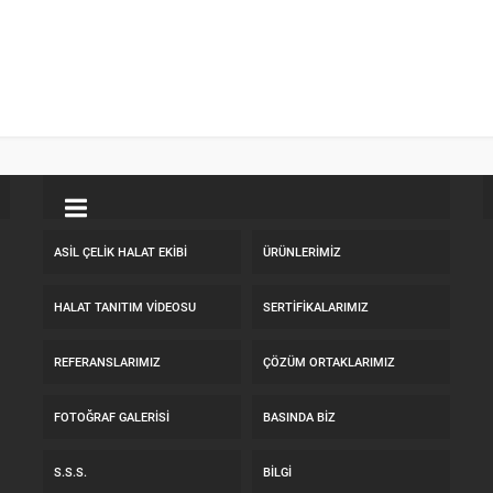
ASİL ÇELİK HALAT EKİBİ
ÜRÜNLERİMİZ
HALAT TANITIM VIDEOSU
SERTİFİKALARIMIZ
REFERANSLARIMIZ
ÇÖZÜM ORTAKLARIMIZ
FOTOĞRAF GALERİSİ
BASINDA BİZ
S.S.S.
BİLGİ