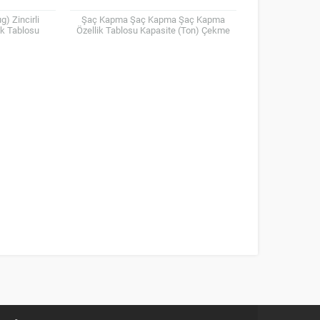
g) Zincirli
Şaç Kapma Şaç Kapma Şaç Kapma
lik Tablosu
Özellik Tablosu Kapasite (Ton) Çekme
Açıklığı (mm) Test Yükü (Ton) Ağırlık (kg)
1 0-20...