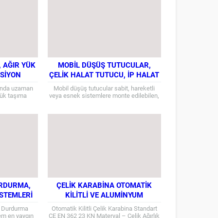
, AĞIR YÜK
MOBIL DÜŞÜŞ TUTUCULAR,
RSIYON
ÇELIK HALAT TUTUCU, İP HALAT
TUTUCULAR
sunda uzaman
Mobil düşüş tutucular sabit, hareketli
 yük taşıma
veya esnek sistemlere monte edilebilen,
lu yani bant
kılavuz oluşturan düşme durdurma
n de...
elemanladırlar. Personelin düşey olarak
yukarı-aşağı güvenli bir...
URDURMA,
ÇELIK KARABINA OTOMATIK
STEMLERI
KILITLI VE ALUMINYUM
KARABINALAR
e Durdurma
Otomatik Kilitli Çelik Karabina Standart
tem en yaygın
CE EN 362 23 KN Materyal – Çelik Ağırlık