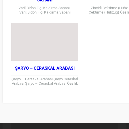
Varil,Bidon,Fiçi Kaldırma Sapanı
Zincirli Çektirme (Hubzu
Varil,Bidon,Fiçi Kaldırma Sapanı
Çektirme (Hubzug) Özel
Varil,Bidon,Fiçi Kaldırma Sapanı Özellik
Tablosu Ağırlık 22 (kg) Maksimum varil
çapı 690...
ŞARYO – CERASKAL ARABASI
Şaryo – Ceraskal Arabası Şaryo Ceraskal
Arabası Şaryo – Ceraskal Arabası Özellik
Tablosu Kapasite (Ton) Çalışacağı NPI
0,5 100-140 mm...