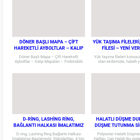
DÖNER BAŞLI MAPA – ÇIFT
YÜK TAŞIMA FILELERI
HAREKETLI AYBOLTLAR – KALIP
FILESI – YENI VE
MAPALARI – FIRDÖNDÜLÜ
KOLONLU
Döner Başlı Mapa – Çift Hareketli
Yük taşıma fileleri konu
AYBOLT STOĞUMUZDADIR.
Ayboltlar – Kalıp Mapaları – Fırdöndülü
olan ekibimizle, halatlı
Aybolt Stoğumuzdadır. Dın 580 erkek
filelerinin yanı sıra kolon
ayboltların yerine çok...
şeklinde olan fileleri
D-RING, LASHING RING,
HALATLI DÜŞME D
BAĞLANTI HALKASI İMALATIMIZ
DÜŞME TUTUNMA SI
BAŞLAMIŞTIR.
D-ring, Lashing Ring Bağlantı Halkası
Polyester Halatlı Düşm
İmalatımız Başlamıştır. Standartları, 4 ton,
Hatları, Can Halatı Bu sis