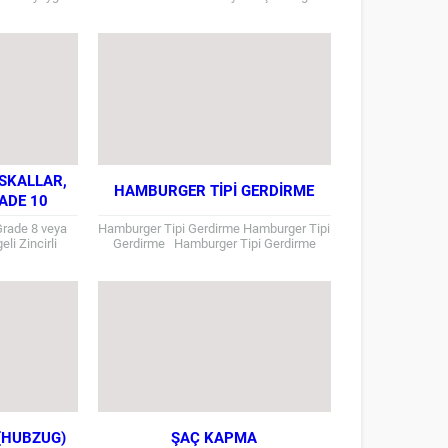
Halat %100
230 grÇelik Karabina Vidalı Kilitli
yu istenilen...
Standart...
SKALLAR,
HAMBURGER TIPI GERDIRME
ADE 10
LGELI
 Grade 8 veya
Hamburger Tipi Gerdirme Hamburger Tipi
li Zincirli
Gerdirme Hamburger Tipi Gerdirme
zdadır.
Özellik Tablosu
ternational
ir....
 (HUBZUG)
ŞAÇ KAPMA