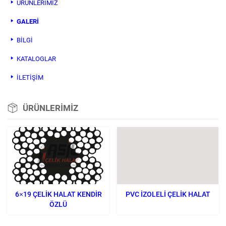
ÜRÜNLERIMIZ
GALERI
BILGI
KATALOGLAR
İLETİŞİM
ÜRÜNLERİMİZ
6×19 ÇELIK HALAT KENDIR
PVC İZOLELI ÇELIK HALAT
ÖZLÜ