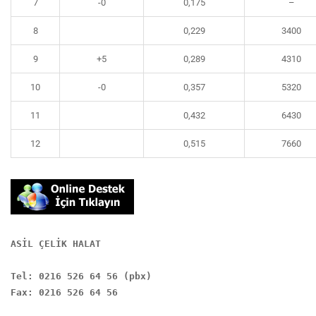
7
-0
0,175
–
8
0,229
3400
9
+5
0,289
4310
10
-0
0,357
5320
11
0,432
6430
12
0,515
7660
ASİL ÇELİK HALAT

Tel: 0216 526 64 56 (pbx)

Fax: 0216 526 64 56
