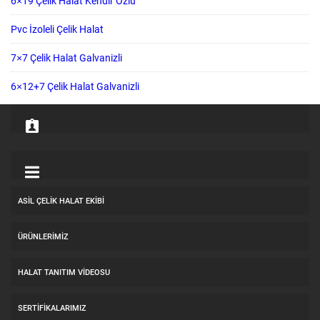
6×19 Çelik Halat Kendir Özlü
Pvc İzoleli Çelik Halat
7×7 Çelik Halat Galvanizli
6×12+7 Çelik Halat Galvanizli
ASİL ÇELİK HALAT EKİBİ
ÜRÜNLERİMİZ
HALAT TANITIM VIDEOSU
SERTİFİKALARIMIZ