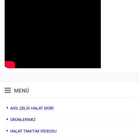
MENÜ
ASİL ÇELİK HALAT EKİBİ
ÜRÜNLERİMİZ
HALAT TANITIM VIDEOSU