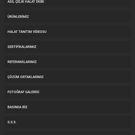
ASİL ÇELİK HALAT EKİBİ
ÜRÜNLERİMİZ
HALAT TANITIM VIDEOSU
SERTİFİKALARIMIZ
REFERANSLARIMIZ
ÇÖZÜM ORTAKLARIMIZ
FOTOĞRAF GALERİSİ
BASINDA BİZ
S.S.S.