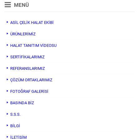
MENÜ
ASİL ÇELİK HALAT EKİBİ
ÜRÜNLERİMİZ
HALAT TANITIM VIDEOSU
SERTİFİKALARIMIZ
REFERANSLARIMIZ
ÇÖZÜM ORTAKLARIMIZ
FOTOĞRAF GALERİSİ
BASINDA BİZ
S.S.S.
BİLGİ
İLETİŞİM