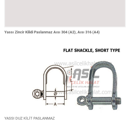
Yassı Zincir Kilidi Paslanmaz Aısı 304 (A2), Aısı 316 (A4)
YASSI DUZ KİLİT PASLANMAZ